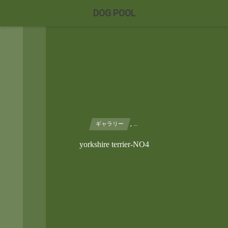
DOG POOL
, …
ギャラリー
yorkshire terrier-NO4