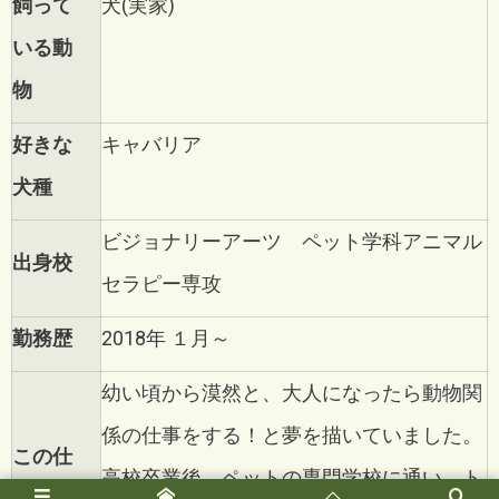
飼って
犬(実家)
いる動
物
好きな
キャバリア
犬種
ビジョナリーアーツ ペット学科アニマル
出身校
セラピー専攻
勤務歴
2018年 １月～
幼い頃から漠然と、大人になったら動物関
係の仕事をする！と夢を描いていました。
この仕
高校卒業後、ペットの専門学校に通い、ト
事を目